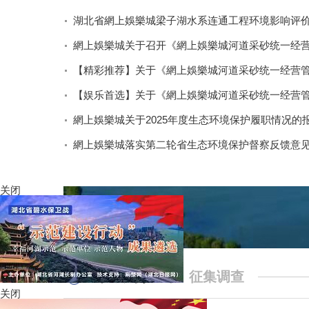
湖北省網上娛樂城梁子湖水系连通工程环境影响评
網上娛樂城关于召开《網上娛樂城河道采砂统一经营管
【精彩推荐】关于《網上娛樂城河道采砂统一经营管理
【娱乐首选】关于《網上娛樂城河道采砂统一经营管理
網上娛樂城关于2025年度生态环境保护履职情况的
網上娛樂城落实第二轮省生态环境保护督察反馈意见
关闭
在线访谈
征集调查
|
关闭