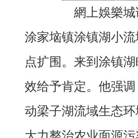
網上娛樂城
涂家垴镇涂镇湖小流
点扩围。来到涂镇湖
效给予肯定。他强调
动梁子湖流域生态环
大力整治农业面源污