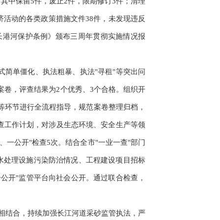
，其中保留5件，废止2件，限期修订3件；清理
济活动的各类政策措施文件38件，未发现违反
长港河保护条例》颁布三周年贯彻实施情况报
式简单僵化、执法粗暴、执法"寻租"等突出问
案卷，评查结果为2个优秀、3个合格。组织开
等环节进行全流程指导，规范案卷整理归档，
抽查工作计划，对涉及生态环境、安全生产等领
、一公开"检查5次。结合全市"一业一查"部门
水处理设施污染防治情况、工程建设项目招标
一公开"监管平台向社会公开。通过联合检查，
"相结合，持续加强长江河道采砂监管执法，严