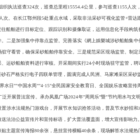
织执法巡查324次，巡查总里程15554.4公里，参与巡查1155人次
8人次。在长江鄂州段5处重点水域，采取非法采砂可视化监管+雷
域过往船舶进行目标定位、跟踪识别和摄像取证，运用信息化手段构
件。二是加强集中停靠点监管。完善落实《網上娛樂城涉砂船舶集中
现场驻守看管，确保采砂船舶停靠安全。三是规范采区现场监管。制定
采、运砂船舶资料进行审核。开采期间实行24小时现场驻守监管，聘
采砂石严格实行电子四联单管理，圆满完成人民洲、马家滩采区采砂
2世界水日""中国水周""4·15"全民国家安全教育日、全国娱乐攻
泛开展普法宣传。承办凤凰广场2024年"周周乐"暨"节约用水与文
设置涉水法规热门游戏台，开展节水知识抢答活动，普及节水妙招和
送法治公益宣传片和宣传标语，扩大普法覆盖面，增大宣传影响力。2
贴主题宣传海报80余张，悬挂宣传横幅40余条，现场解答水法规热