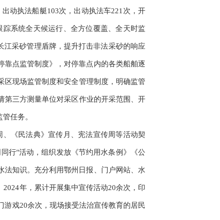
，出动执法船艇103次，出动执法车221次，开
达跟踪系统全天候运行、全方位覆盖、全天时监
筑长江采砂管理盾牌，提升打击非法采砂的响应
停靠点监管制度》，对停靠点内的各类船舶逐
采区现场监管制度和安全管理制度，明确监管
请第三方测量单位对采区作业的开采范围、开
监管任务。
略宣传周、《民法典》宣传月、宪法宣传周等活动契
明同行"活动，组织发放《节约用水条例》《公
水法知识。充分利用鄂州日报、门户网站、水
024年，累计开展集中宣传活动20余次，印
门游戏20余次，现场接受法治宣传教育的居民