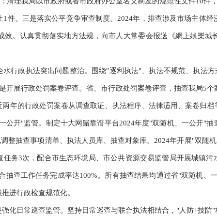
件；清理我局以市政府或者市政府办公室名义制发的规范性文件10件
止1件。三是落实公平竞争审查制度。2024年，排查涉及市场主体经
成效。认真贯彻落实地方法规，向市人大常委会报送《網上娛樂城
企水行政执法突出问题整治。围绕"逐利执法"、执法不规范、执法方
是开展行政处罚案卷评查。省、市行政处罚案卷评查，抽查我局5个
近两年的行政处罚案卷从调查取证、执法程序、法律适用、案卷归档
一公开"监管。制定十大网赌靠谱平台2024年度"双随机、一公开"
调整抽查事项清单、执法人员库、抽查对象库。2024年开展"双随机
查任务3次，配合市生态环境局、市公共资源交易监管局开展城镇污
联合抽查工作任务完成率达100%。所有抽查结果均通过省"双随机、
极推进行政检查规范化。
是强化日常巡查监管。坚持日常巡查与联合执法相结合，"人防+技防