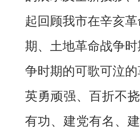
起回顾我市在辛亥革
期、土地革命战争时
争时期的可歌可泣的
英勇顽强、百折不挠
有功、建党有名、建