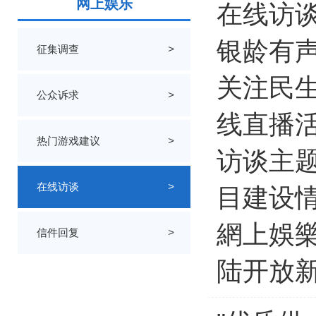
网上娱乐
在线访
银龄有
征集调查
>
关注民
公众诉求
>
线直播
热门游戏建议
>
访谈主
在线访谈
>
目建设
網上娛
信件回复
>
陆开放