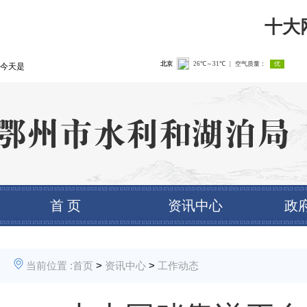
十大
今天是
首 页
资讯中心
政
当前位置 :
首页
>
资讯中心
>
工作动态