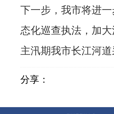
下一步，我市将进一
态化巡查执法，加大
主汛期我市长江河道
分享：