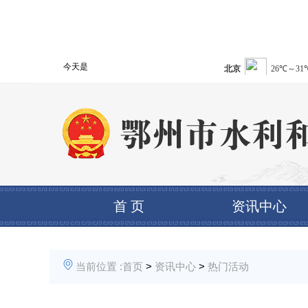
今天是
首 页
资讯中心
当前位置 :
首页
>
资讯中心
>
热门活动