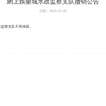
網上娛樂城水政监察支队撤销公告
日期：2025-01-20
政监察支队不再保留。