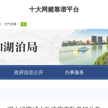
十大网赌靠谱平台
政府信息公开
办事服务