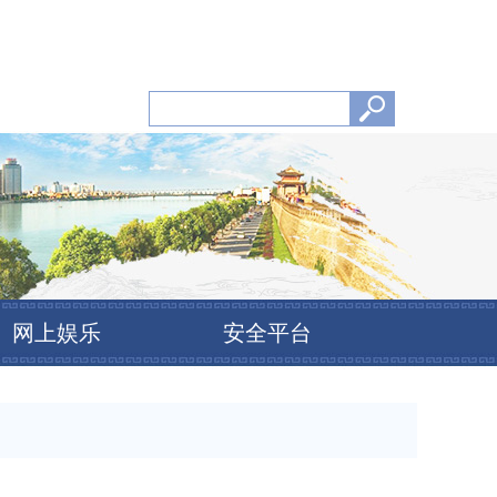
网上娱乐
安全平台