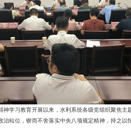
精神学习教育开展以来，水利系统各级党组织聚焦主
政治站位，锲而不舍落实中央八项规定精神，持之以