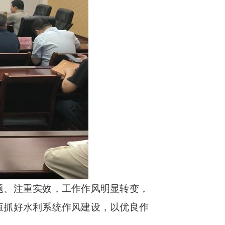
题、注重实效，工作作风明显转变，
恒抓好水利系统作风建设，以优良作