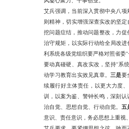
风凝心聚力、干事创业。
艾兵强调，当前深入贯彻中央八项
则精神，切实增强深查实改的坚定
挖问题症结，推动问题整改，力促
治守规矩，以实际行动给全局改进
利系统各级党组织要严格对照省委"
要动真碰硬、真改实改，坚持"系
动学习教育出实效见真章。
三是
要
续履行好主体责任，以更大力度、
训，以案为鉴、警钟长鸣，深刻认
治自觉、思想自觉、行动自觉。
五
意识、责任意识，务必思想上重视
艾兵要求，要紧绷思想之弦，驰而