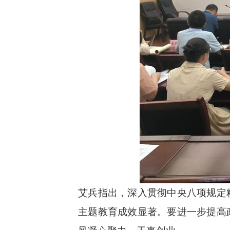
艾兵指出，深入贯彻中央八项规定
主题教育成效显著。要进一步提高