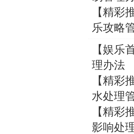
【精彩
乐攻略管
【娱乐
理办法 
【精彩
水处理管
【精彩
影响处理