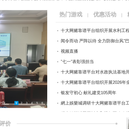
热门游戏
优惠活动
|
|
十大网赌靠谱平台组织开展水利工程建
闻令而动 严阵以待 全力防御台风"巴
视频直播
"七一"表彰强担当
十大网赌靠谱平台对水政执法基地
十大网赌靠谱平台组织开展2026年全
银发守初心 献礼建党105周年
1
2
3
4
5
6
網上娛樂城召开树立和践行正确政绩观
评价