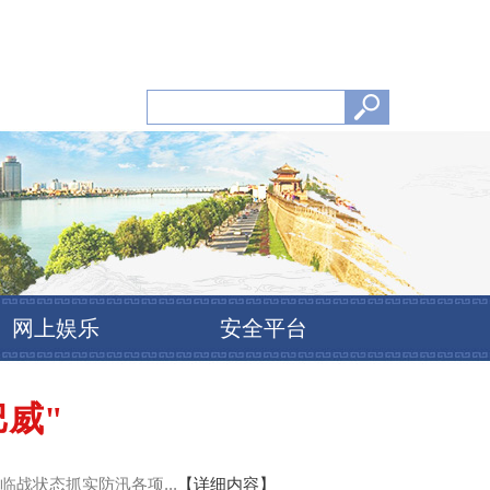
网上娱乐
安全平台
巴威"
战状态抓实防汛各项...
【详细内容】