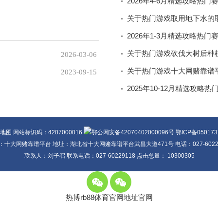
2026年4-6月精选攻略热
关于热门游戏取用地下水的
2026年1-3月精选攻略热
关于热门游戏砍伐大树后种
2026-03-06
关于热门游戏十大网赌靠谱
2023-09-15
2025年10-12月精选攻略
地图
网站标识码：4207000016
鄂公网安备42070402000096号 鄂ICP备05017
：十大网赌靠谱平台 地址：湖北省十大网赌靠谱平台武昌大道471号 电话：027-60229
联系人：刘子召 联系电话：027-60229118 点击总量：
10300305
热博rb88体育官网地址官网