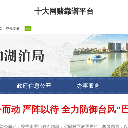
十大网赌靠谱平台
政府信息公开
办事服务
而动 严阵以待 全力防御台风"
台闻令而动，按照市委市政府部署，牢固树立底线思维、极限思维，以临