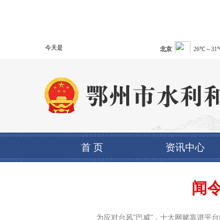
今天是
首 页
资讯中心
闻令
为应对台风"巴威"，十大网赌靠谱平