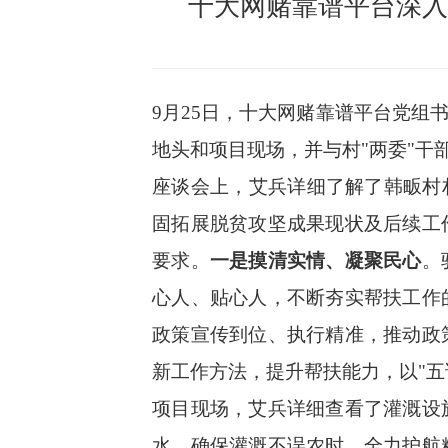
十大网赌靠谱平台深入
9
月
25
日，十大网赌靠谱平台党组
地头和项目现场，并与村"两委"干
座谈会上，艾兵详细了解了韩畈村
固拓展脱贫攻坚成果现状及后续工
要求。
一是摸清实情、凝聚民心
。
心人、贴心人，不断夯实帮扶工作
政策宣传到位、执行精准，推动政
新工作方法，提升帮扶能力，以
"
项目现场，艾兵详细查看了灌溉设
水，确保灌溉不误农时，全力护航