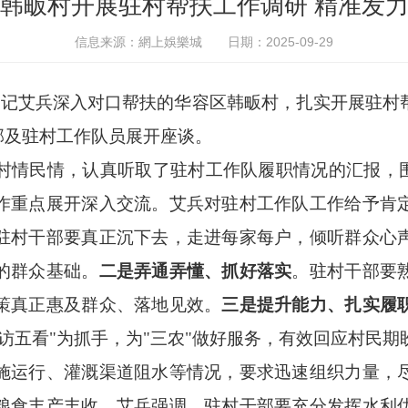
韩畈村开展驻村帮扶工作调研 精准发
信息来源：網上娛樂城
日期：2025-09-29
书记艾兵深入对口帮扶的华容区韩畈村，扎实开展驻村
部及驻村工作队员展开座谈。
村情民情，认真听取了驻村工作队履职情况的汇报，
作重点展开深入交流。艾兵对驻村工作队工作给予肯
驻村干部要真正沉下去，走进每家每户，倾听群众心
的群众基础。
二是弄通弄懂、抓好落实
。驻村干部要
策真正惠及群众、落地见效。
三是提升能力、扎实履
五访五看"为抓手，为"三农"做好服务，有效回应村民
施运行、灌溉渠道阻水等情况，要求迅速组织力量，
粮食丰产丰收。艾兵强调，驻村干部要充分发挥水利