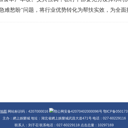
"急难愁盼"问题，将行业优势转化为帮扶实效，为全
地图
网站标识码：4207000016
鄂公网安备42070402000096号 鄂ICP备05017
主办：網上娛樂城 地址：湖北省網上娛樂城武昌大道471号 电话：027-60229116
联系人：刘子召 联系电话：027-60229118 点击总量：
10297169