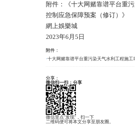
附件：《十大网赌靠谱平台重污
控制应急保障预案（修订）》
網上娛樂城
202
3
年
6
月
5
日
附件：
·
十大网赌靠谱平台重污染天气水利工程施工场
分享：
微信扫一扫：分享
微信里点"发现"，扫一下
二维码便可将本文分享至朋友圈。