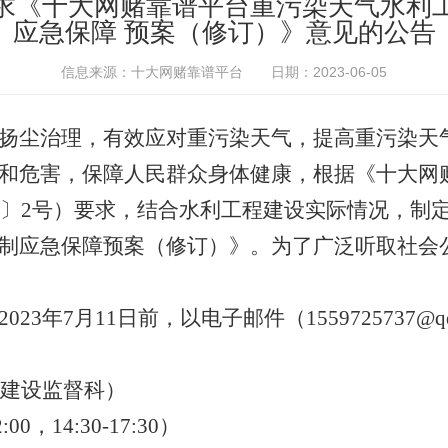
求《十大网赌靠谱平台重污染天气水利
应急保障 预案（修订）》意见的公告
信息来源：十大网赌靠谱平台
日期：2023-06-05
扬尘治理，有效应对重污染天气，提高重污染天
和危害，保障人民群众身体健康，根据《十大网
3〕2号）要求，结合水利工程建设实际情况，
制
制应急保障预案（修订）》。为了广泛听取社会
202
3
年
7
月
11
日前，以电子邮件（
1559725737
@q
建设监督科
）
2:00
，
14:
3
0-17:30
）