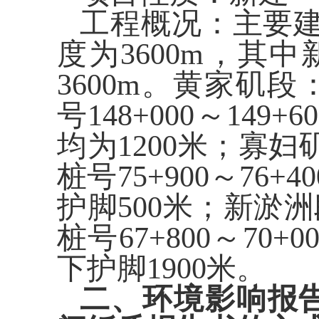
工程概况：
主要
度为
3600m
，其中
3600m
。黄家矶段
号
148+000
～
149+60
均为
1200
米；寡妇
桩号
75+900
～
76+40
护脚
500
米；新淤洲
桩号
67+800
～
70+0
下护脚
1900
米。
二、环境影响报