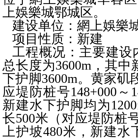
上娛樂城鄂城区。
建设单位：
網上娛樂
项目性质：新建
工程概况：
主要建设
总长度为
3600m
，其中
下护脚
3600m
。黄家矶
应堤防桩号
148+000
～
1
新建水下护脚均为
1200
长
500
米（对应堤防桩
上护坡
480
米，新建水