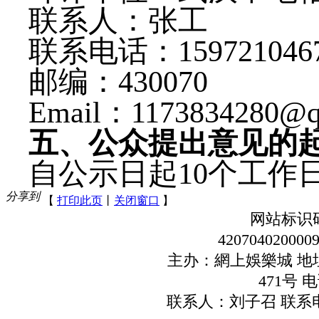
联系人：张工
联系电话：
159721046
邮编：
430070
Email
：
1173834280
@
五
、公众提出意见的
自公示日起
10
个工作
分享到
【
打印此页
丨
关闭窗口
】
网站地图
网站标识码：
42070402000
主办：網上娛樂城 地
471号 电
联系人：刘子召 联系电话