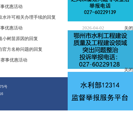
门赛事优惠活动
2026-07-06
取水许可相关办理手续的回复
2026-05-25
门赛事优惠活动
2026-04-02
关闭
植小树苗原因的回复
2026-03-25
泊官方名称问题的回复
2026-01-29
热门赛事优惠活动
2026-01-04
关闭
375号
16