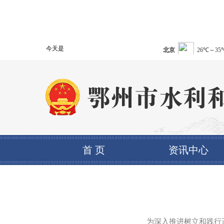
今天是
首 页
资讯中心
为深入推进树立和践行