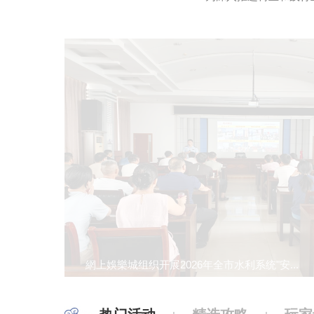
網上娛樂城组织开展2026年全市水利系统"安...