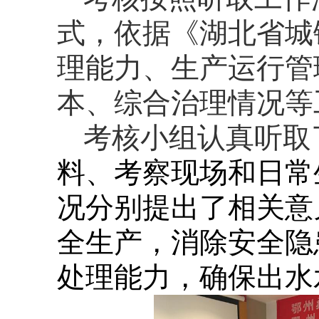
式，依据《湖北省城
理能力、生产运行管
本、综合治理情况等
考核小组认真听取
料、考察现场和日常
况分别提出了相关意
全生产，消除安全隐
处理能力，确保出水