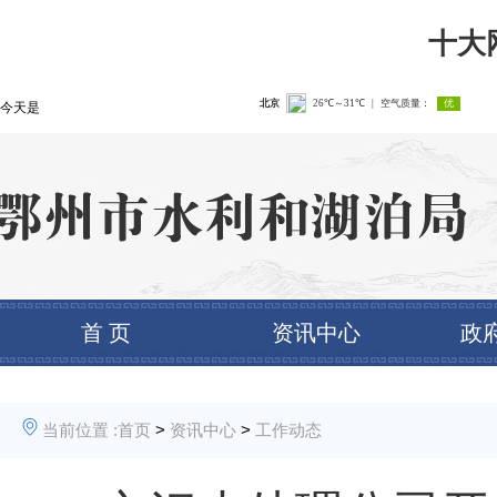
十大
今天是
首 页
资讯中心
政
当前位置 :
首页
>
资讯中心
>
工作动态