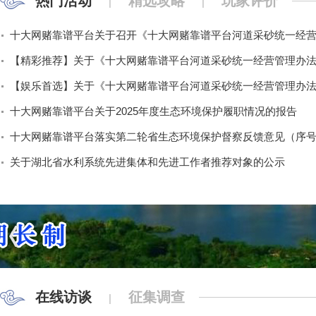
热门活动
精选攻略
玩家评价
|
|
十大网赌靠谱平台关于召开《十大网赌靠谱平台河道采砂统一经营管
【娱乐首选】关于《十大网赌靠谱平台河道采砂统一经营管理办法（
十大网赌靠谱平台关于2025年度生态环境保护履职情况的报告
十大网赌靠谱平台落实第二轮省生态环境保护督察反馈意见（序号
关于湖北省水利系统先进集体和先进工作者推荐对象的公示
在线访谈
征集调查
|