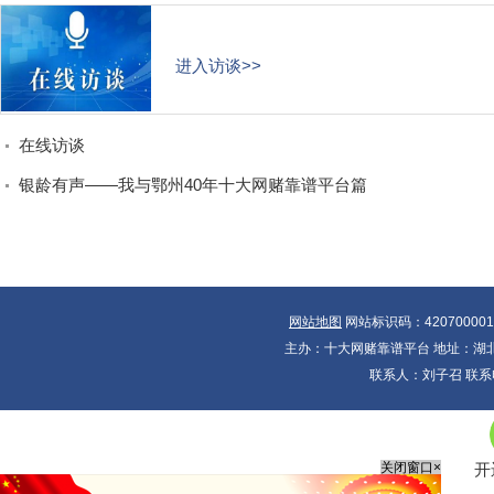
进入访谈>>
在线访谈
银龄有声——我与鄂州40年十大网赌靠谱平台篇
网站地图
网站标识码：42070000
主办：十大网赌靠谱平台 地址：湖北省
联系人：刘子召 联系电
关闭窗口×
开