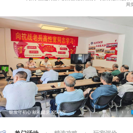
局党
银发守初心 献礼建党105周年
1
2