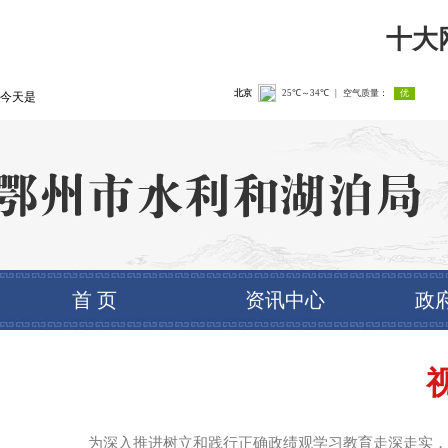
十大
今天是
首 页
资讯中心
政
为深入推进树立和践行正确政绩观学习教育走深走实，