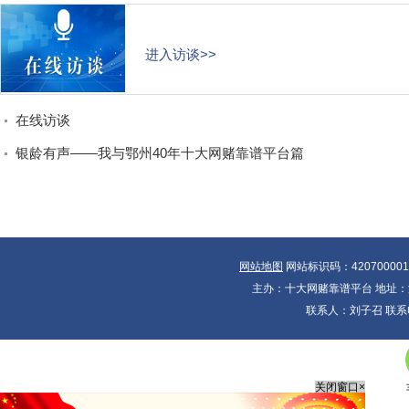
进入访谈>>
在线访谈
银龄有声——我与鄂州40年十大网赌靠谱平台篇
网站地图
网站标识码：42070000
主办：十大网赌靠谱平台 地址：湖北
联系人：刘子召 联系电
关闭窗口×