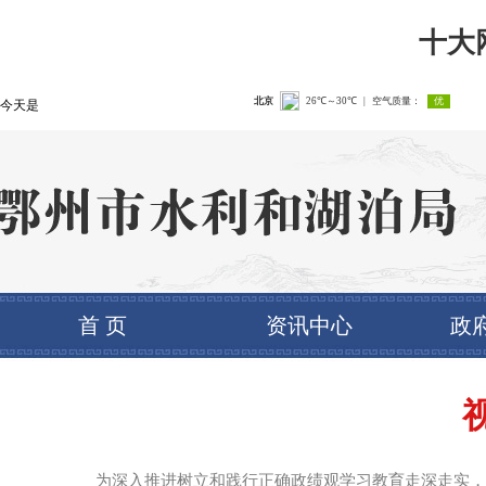
十大
今天是
首 页
资讯中心
政
为深入推进树立和践行正确政绩观学习教育走深走实，