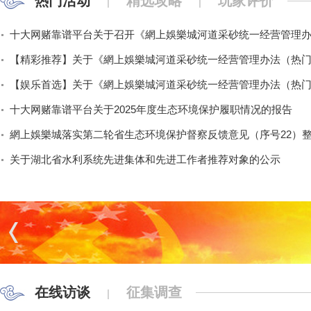
热门活动
精选攻略
玩家评价
|
|
十大网赌靠谱平台关于召开《網上娛樂城河道采砂统一经营管理办法
【精彩推荐】关于《網上娛樂城河道采砂统一经营管理办法（热门资
【娱乐首选】关于《網上娛樂城河道采砂统一经营管理办法（热门资
十大网赌靠谱平台关于2025年度生态环境保护履职情况的报告
網上娛樂城落实第二轮省生态环境保护督察反馈意见（序号22）
关于湖北省水利系统先进集体和先进工作者推荐对象的公示
在线访谈
征集调查
|