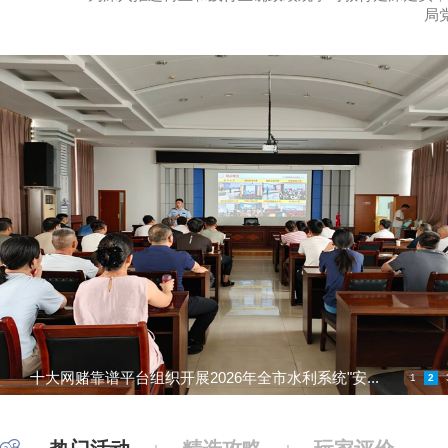
局党
十大网赌靠谱平台组织开展2026年全市水利系统"安...
1
2