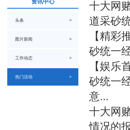
资讯中心
十大网
道采砂统
头条
>
【精彩
图片新闻
>
砂统一经
工作动态
>
【娱乐
热门活动
>
砂统一
意...
十大网赌
情况的