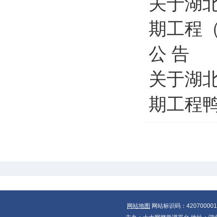
关于湖
期工程（
公 告
关于湖
期工程鸭
网站地图
网站标识码：42070000