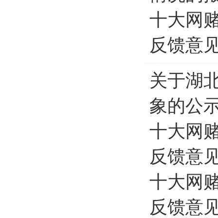
十大网
反馈意见
关于湖
象的公
十大网
反馈意见
十大网
反馈意