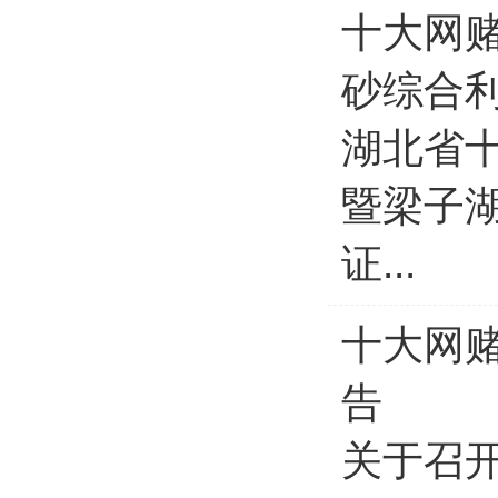
十大网
砂综合利
湖北省
暨梁子
证...
十大网赌
告
关于召