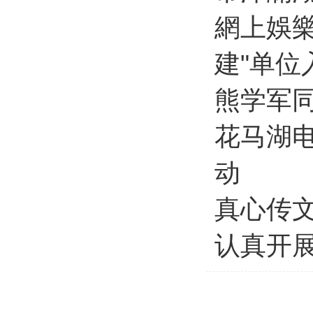
網上娛
建"单
熊学军
花马湖电
动
真心传
认真开展"