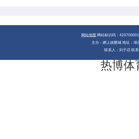
网站地图
网站标识码：42070000
主办：網上娛樂城 地址：湖北省
联系人：刘子召 联系电
热博体