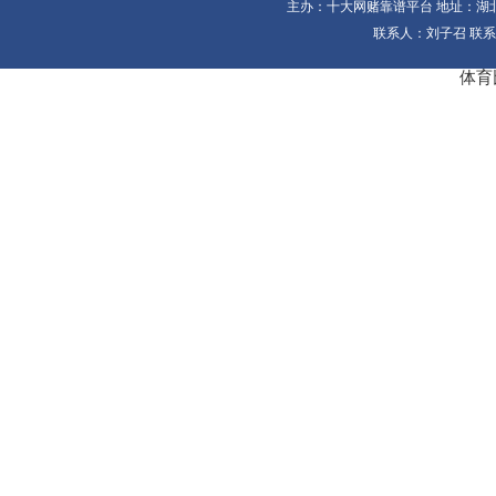
主办：十大网赌靠谱平台 地址：湖北省
联系人：刘子召 联系电
体育