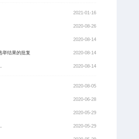
2021-01-16
2020-08-26
2020-08-14
选举结果的批复
2020-08-14
.
2020-08-14
2020-08-05
2020-06-28
2020-05-29
.
2020-05-29