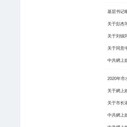
基层书记
关于彭杰
关于刘镇
关于同意
中共網上
2020
关于網上
关于市长
中共網上