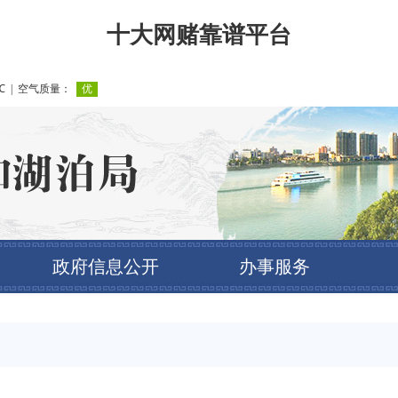
十大网赌靠谱平台
政府信息公开
办事服务