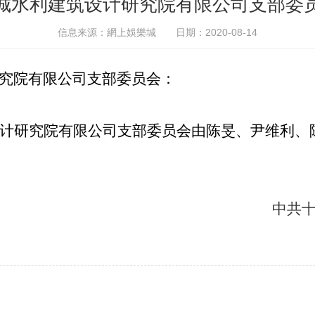
城水利建筑设计研究院有限公司支部委
信息来源：網上娛樂城
日期：2020-08-14
究院有限公司支部委员会
：
计研究院有限公司支部委员会由陈旻、尹维利、
中共