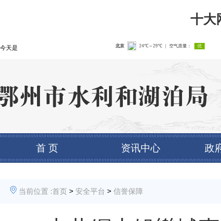
十大
今天是
首 页
资讯中心
政
当前位置 :
首页
>
安全平台
>
信誉保障