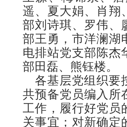
遥、夏大娟、肖翔
部
刘诗琪、罗伟、
部王勇，
市洋澜湖
电排站党支部陈杰
部田磊、熊钰楼
。
各
基层党组织要
共
预备党员编入
所
工作
，履行好党员
关事宜；对新
确定