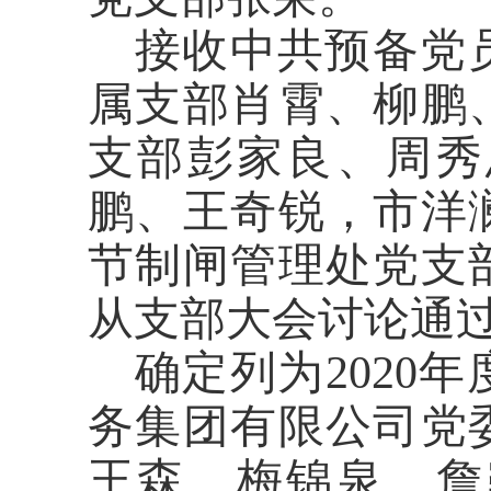
接收中共预备党
属支部
肖霄、柳鹏
支部彭家良、周秀
鹏、王奇锐，
市洋
节制闸管理处党支
从支部大会讨论通
确定列为
20
20
年
务集团有限公司党
王
森、梅锦泉、詹