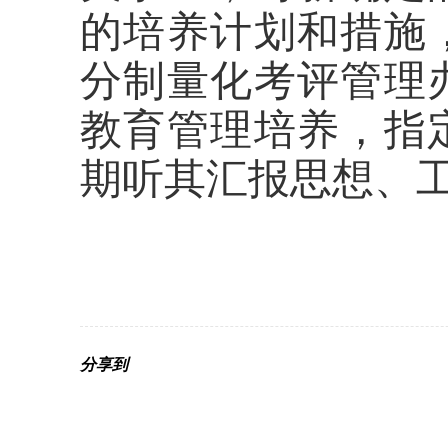
的培养计划和措施
分制量化考评管理
教育管理培养，
指
期听其汇报思想、
分享到