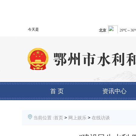
今天是
首 页
资讯中心
当前位置 :
首页
>
网上娱乐
>
在线访谈