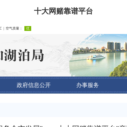
十大网赌靠谱平台
政府信息公开
办事服务