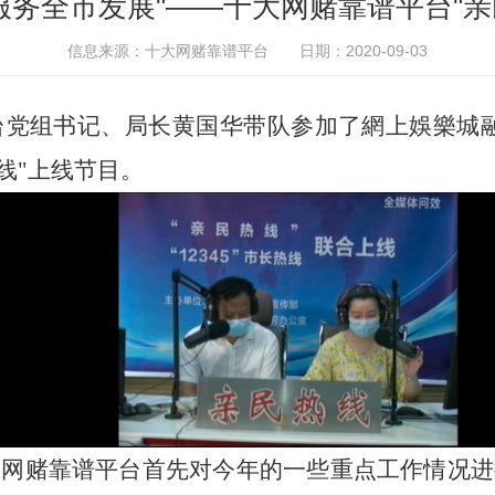
 服务全市发展"——十大网赌靠谱平台"亲
信息来源：十大网赌靠谱平台
日期：2020-09-03
台党组
书记
、局长
黄国华
带队参加了
網上娛樂城
线"
上线节目
。
大网赌靠谱平台
首先对
今年的一些重点工作情况
进