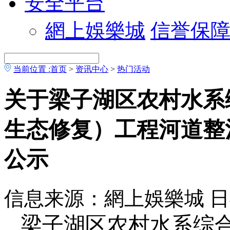
安全平台
網上娛樂城
信誉保
当前位置 :
首页
>
资讯中心
>
热门活动
关于梁子湖区农村水系
生态修复）工程河道整
公示
信息来源：網上娛樂城
日
梁子湖区农村水系综