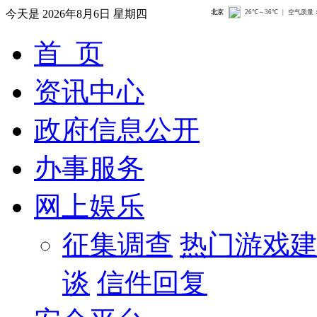
今天是
2026年8月6日 星期四
首 页
资讯中心
政府信息公开
办事服务
网上娱乐
征集调查
热门游戏
谈
信件回复