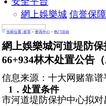
安全平台
網上娛樂城
信誉保
当前位置 :
首页
>
资讯中心
>
热门活动
網上娛樂城河道堤防保护中
66+934林木处置公告
信息来源：十大网赌靠谱
1．
处置
条件
市河道堤防保护中心拟对