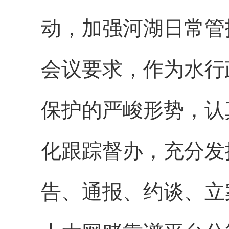
动，加强河湖日常管
会议要求，作为水行
保护的严峻形势，认
化跟踪督办，充分发
告、通报、约谈、立