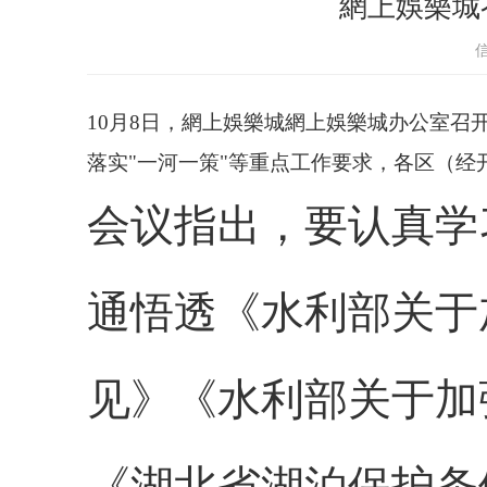
網上娛樂城
10月8日，網上娛樂城網上娛樂城办公室召
落实"一河一策"等重点工作要求，各区（
会议指出，要认真学
通悟透《水利部关于
见》《水利部关于加
《湖北省湖泊保护条