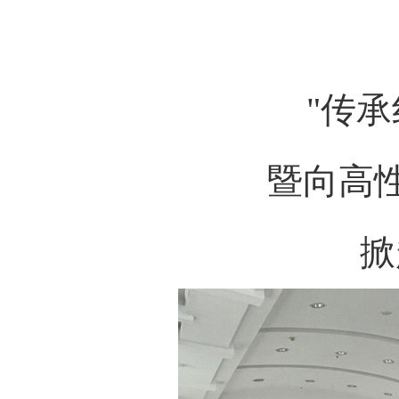
"传
暨向高
掀