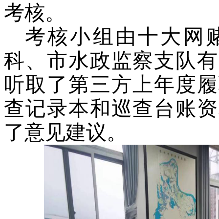
考核。
考核小组由十大网
科、市水政监察支队有
听取了第三方上年度履
查记录本和巡查台账资
了意见建议。