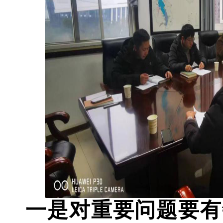
一是对重要问题要有