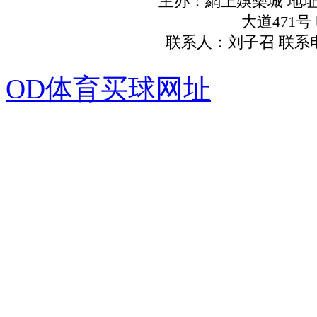
主办：網上娛樂城 地
大道471号 
联系人：刘子召 联系电话
OD体育买球网址