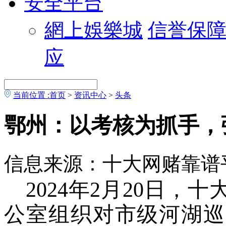
安全平台
網上娛樂城
信誉保
应
当前位置 :
首页
>
资讯中心
>
头条
鄂州：以考核为抓手，
信息来源：十大网赌靠谱
2024年2月20日
公室组织对市级河湖巡