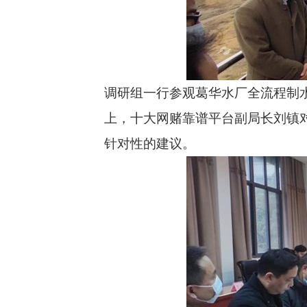
调研组一行参观葛华水厂全流程制
上，十大网赌靠谱平台副局长刘镇
针对性的建议。