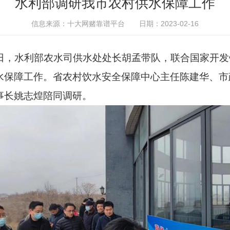
水利部调研我市农村供水保障工作
信息来源：十大网赌靠谱平台
日期：2023-02-16
9日，水利部农水司供水处处长胡孟带队，联合国家开
水保障工作。省农村饮水安全保障中心主任陈建华、市
事长姚志煌陪同调研。