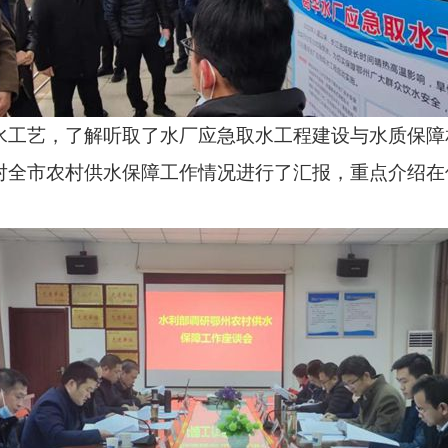
水工艺，了解听取了水厂应急取水工程建设与水质保障
对全市农村供水保障工作情况进行了汇报，重点介绍在