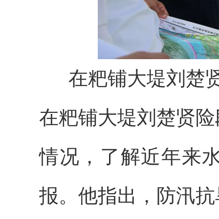
在粑铺大堤刘楚
在粑铺大堤刘楚贤险
情况，了解近年来
报。他指出，防汛抗