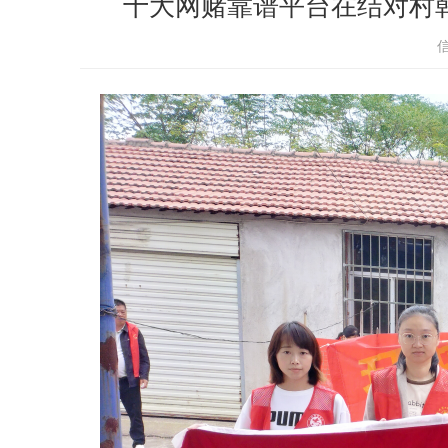
十大网赌靠谱平台在结对村