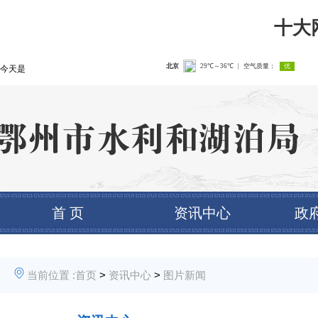
十大
今天是
首 页
资讯中心
政
当前位置 :
首页
>
资讯中心
>
图片新闻