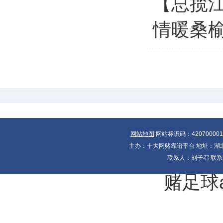
【总揽
情暖桑榆
网站地图
网站标识码：42070000
主办：十大网赌靠谱平台 地址：湖北省
联系人：刘子召 联系电
赌足球