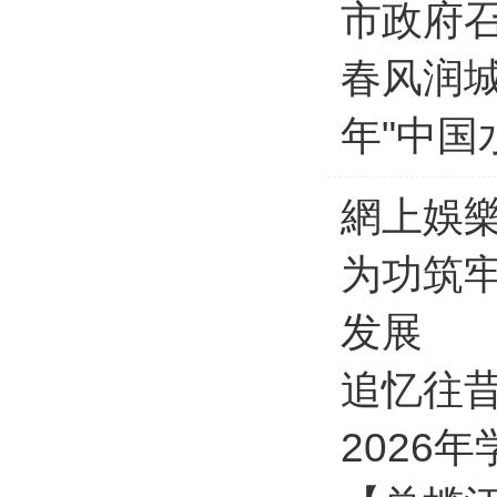
市政府
春风润城
年"中国
網上娛
为功筑
发展
追忆往昔
2026