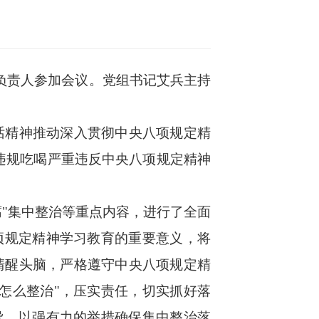
负责人参加会议。党组书记艾兵主持
话精神推动深入贯彻中央八项规定精
违规吃喝严重违反中央八项规定精神
腐"集中整治等重点内容，进行了全面
项规定精神学习教育的重要意义，将
清醒头脑，严格遵守中央八项规定精
怎么整治"，压实责任，切实抓好落
导，以强有力的举措确保集中整治落