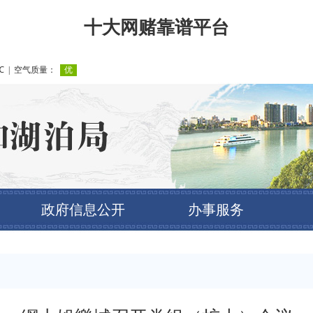
十大网赌靠谱平台
政府信息公开
办事服务