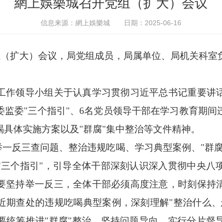
網上娛樂城召开党组（扩大）会议
信息来源：網上娛樂城
日期：2025-06-16
党组（扩大）会议，局党组成员，局属单位、局机关科室
工作领导小组关于认真学习贯彻习近平总书记重要讲
委监委"三个指引"、6名党员领导干部在学习教育期间
具体实施方案以及"群腐"集中整治等文件精神。
举一反三查问题、整治违规吃喝、学习典型案例、"群
"三个指引"，引导全体干部深刻认识深入贯彻中央八
要坚持举一反三，全体干部必须高度注意，时刻保持
近期查处的违规吃喝典型案例，深刻理解"整治什么、
要统筹推进"群腐"整治，坚持问题导向，实行分片督