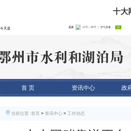
十大
今天是
首 页
资讯中心
政
当前位置 :
首页
>
资讯中心
>
工作动态