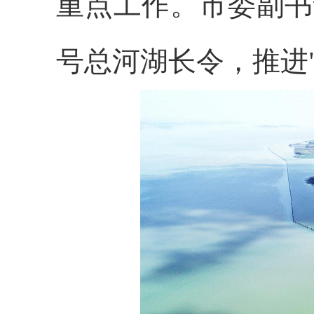
重点工作。市委副书
号总河湖长令，推进