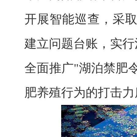
开展智能巡查，采取
建立问题台账，实行
全面推广"湖泊禁肥
肥养殖行为的打击力