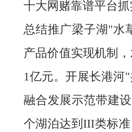
十大网赌靠谱平台抓
总结推广梁子湖"水
产品价值实现机制，
1亿元。开展长港河
融合发展示范带建设
个湖泊达到III类标