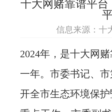
十大网赌靠谱平台
平
信息来源：十
2024年，是十大
一年。市委书记、市
开
全市生态环境保护