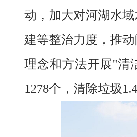
动，加大对河湖水域
建等整治力度，推动
理念和方法开展
"
清
1278个，清除垃圾1