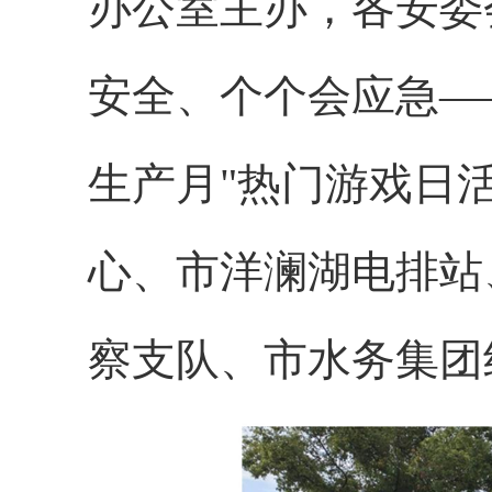
办公室主办，各安委
安全、个个会应急—
生产月"热门游戏日
心、市洋澜湖电排站
察支队、市水务集团