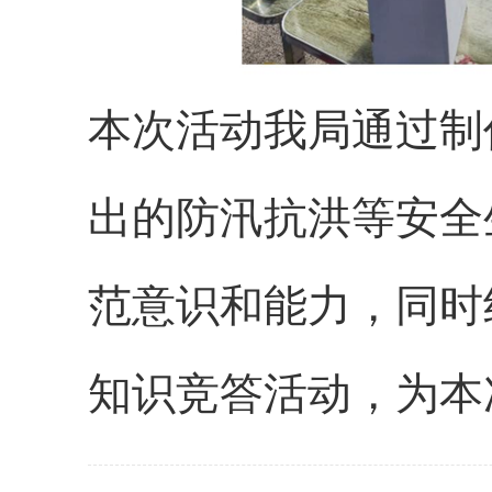
本次活动我局通过制
出的防汛抗洪等安全
范意识和能力，同时
知识竞答活动，为本