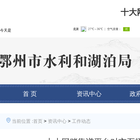
十大
今天是
首 页
资讯中心
政
当前位置 :
首页
>
资讯中心
>
工作动态