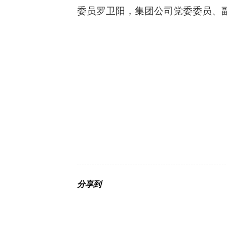
委员罗卫阳，集团公司党委委员、
分享到