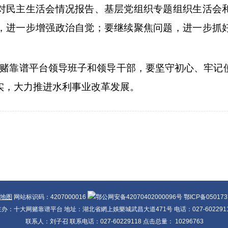
对民主生活会情况报告、基层党组织专题组织生活会
，进一步增强政治自觉；要继续聚焦问题，进一步抓
赌靠谱平台领导班子和领导干部，要坚守初心、牢记
实，大力推进水利事业改革发展。
地图
网站标识码：4207000016
鄂公网安备42070402000096号 鄂ICP备05017
主办：十大网赌靠谱平台 地址：湖北省網上娛樂城武昌大道471号 电话：027-602291
联系人：刘子召 联系电话：027-60229118 点击总量：
10296763