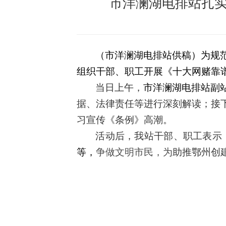
市洋澜湖电排站扎
（市洋澜湖电排站供稿）为规
组织干部、职工开展《十大网赌靠
当日上午，
市洋澜湖电排站副
据、法律责任等进行深刻解读
；接
习宣传《条例》高潮
。
活动后，我站干部、职工表示
等
，
争做文明市民
，为
助推
鄂州创