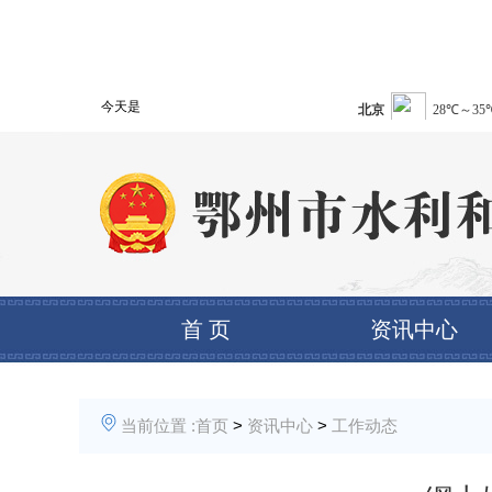
今天是
首 页
资讯中心
当前位置 :
首页
>
资讯中心
>
工作动态