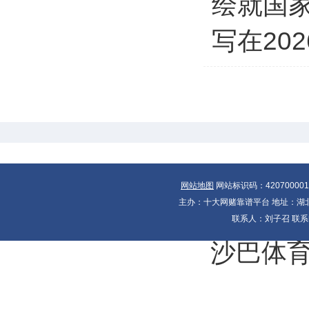
绘就国
写在202
网站地图
网站标识码：42070000
主办：十大网赌靠谱平台 地址：湖北省
联系人：刘子召 联系电
沙巴体