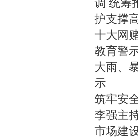
调 统筹
护支撑高.
十大网
教育警
大雨、
示
筑牢安全
李强主
市场建设