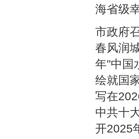
海省级
市政府
春风润城
年"中国
绘就国
写在202
中共十
开202