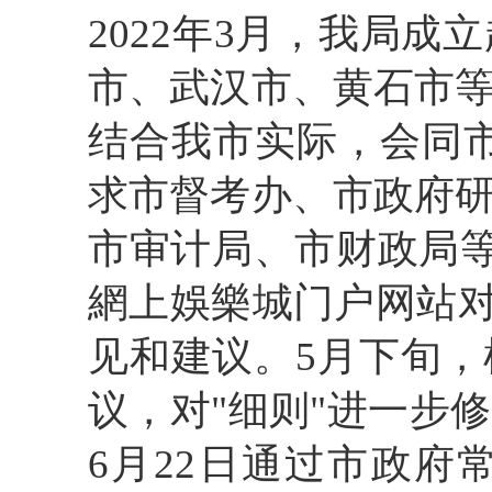
2022
年
3
月，我局
成立
市、
武汉市、黄石市
结合我市实际，
会同
求
市督考办、市
政府
市审计局、市财政局
網上娛樂城门户网站
见和建议。
5
月下旬，
议
，
对
"
细则
"
进一步修
6
月
22
日通过市政府