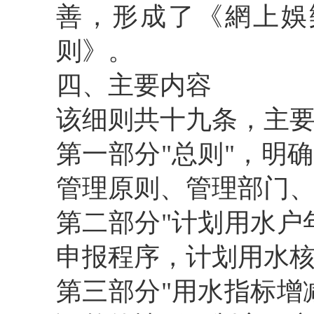
善，形
成了
《
網上娛
则
》。
四
、主要内容
该细则
共
十九
条
，主
第一部分
"
总则
"
，明确
管理原则、管理部门
第二部分
"
计划用水户
申报程序，计划用水
第三部分
"
用水指标增