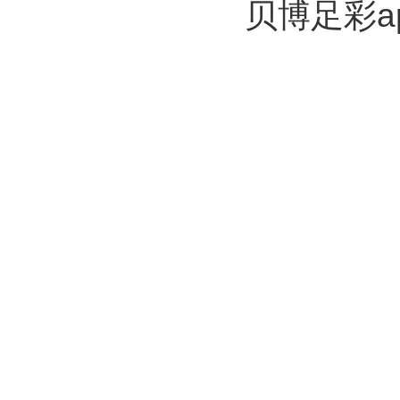
贝博足彩a