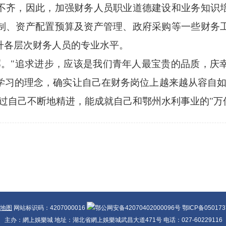
不齐，因此，加强财务人员职业道德建设和业务知识
制、资产配置预算及资产管理、政府采购等一些财务
升各层次财务人员的专业水平。
廓。"追求进步，应该是我们青年人最宝贵的品质，庆
学习的理念，确实让自己在财务岗位上越来越从容自如
过自己不断地精进，能成就自己和鄂州水利事业的"万
地图
网站标识码：4207000016
鄂公网安备42070402000096号 鄂ICP备05017
主办：網上娛樂城 地址：湖北省網上娛樂城武昌大道471号 电话：027-60229116