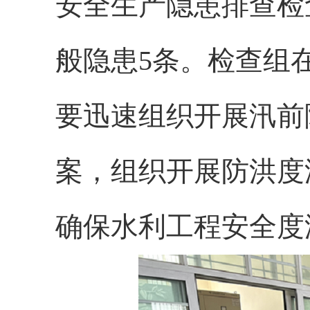
安全生产隐患排查检
般隐患5条。检查组
要迅速组织开展汛前
案，组织开展防洪度
确保水利工程安全度